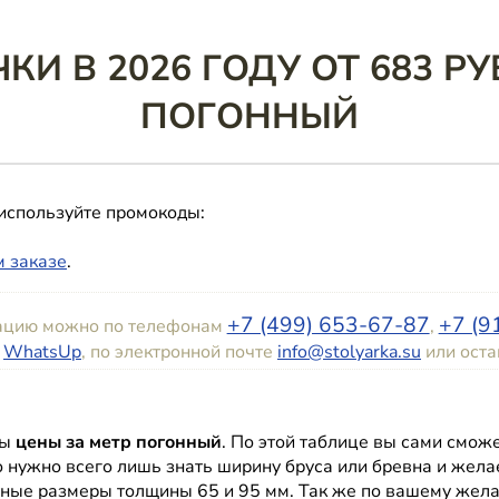
КИ В 2026 ГОДУ ОТ 683 РУ
ПОГОННЫЙ
используйте промокоды:
 заказе
.
+7 (499) 653-67-87
+7 (9
тацию можно по телефонам
,
о
WhatsUp
, по электронной почте
info@stolyarka.su
или ост
ны
цены за метр погонный
. По этой таблице вы сами смож
го нужно всего лишь знать ширину бруса или бревна и жел
ные размеры толщины 65 и 95 мм. Так же по вашему жел