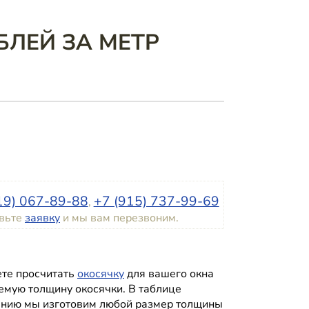
БЛЕЙ ЗА МЕТР
19) 067-89-88
+7 (915) 737-99-69
,
авьте
заявку
и мы вам перезвоним.
ете просчитать
окосячку
для вашего окна
аемую толщину окосячки. В таблице
анию мы изготовим любой размер толщины