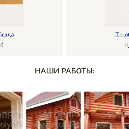
бсада
Т – 
б.
Ц
НАШИ РАБОТЫ: