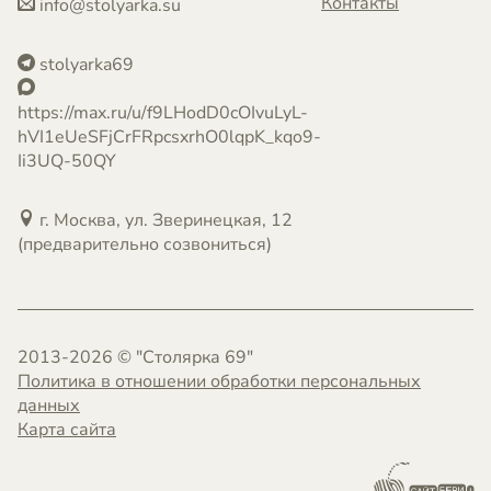
Контакты
info@stolyarka.su
stolyarka69
https://max.ru/u/f9LHodD0cOIvuLyL-
hVI1eUeSFjCrFRpcsxrhO0lqpK_kqo9-
Ii3UQ-50QY
г. Москва, ул. Зверинецкая, 12
(предварительно созвониться)
2013-2026 © "Столярка 69"
Политика в отношении обработки персональных
данных
Карта сайта