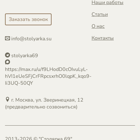
Наши работы
Статьи
Заказать звонок
О нас
Контакты
info@stolyarka.su
stolyarka69
https://max.ru/u/f9LHodD0cOIvuLyL-
hVI1eUeSFjCrFRpcsxrhO0lqpK_kqo9-
Ii3UQ-50QY
г. Москва, ул. Зверинецкая, 12
(предварительно созвониться)
2013-2026 © "Столярка 69"