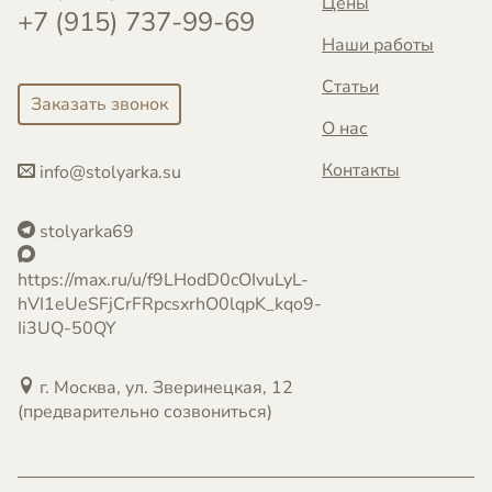
Цены
+7 (915) 737-99-69
Наши работы
Статьи
Заказать звонок
О нас
Контакты
info@stolyarka.su
stolyarka69
https://max.ru/u/f9LHodD0cOIvuLyL-
hVI1eUeSFjCrFRpcsxrhO0lqpK_kqo9-
Ii3UQ-50QY
г. Москва, ул. Зверинецкая, 12
(предварительно созвониться)