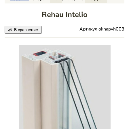
Rehau Intelio
Артикул
oknapvh003
В сравнение