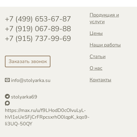
Продукция и
+7 (499) 653-67-87
услуги
+7 (919) 067-89-88
Цены
+7 (915) 737-99-69
Наши работы
Статьи
Заказать звонок
О нас
Контакты
info@stolyarka.su
stolyarka69
https://max.ru/u/f9LHodD0cOIvuLyL-
hVI1eUeSFjCrFRpcsxrhO0lqpK_kqo9-
Ii3UQ-50QY